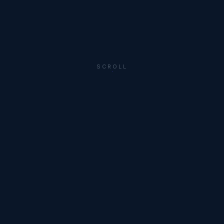
SCROLL
CAPABILITIES
产品中心
6大核心工艺，从精密加工到自动化组装全覆盖